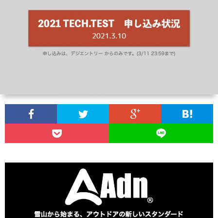
ム
ン
く
お
(料
ト
あ
問
ア
金・
る
い
ク
時
質
合
セ
間)
問
わ
ス
せ