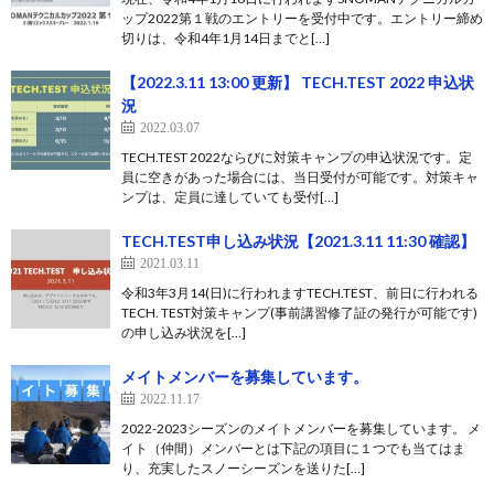
ップ2022第１戦のエントリーを受付中です。エントリー締め
切りは、令和4年1月14日までと[…]
【2022.3.11 13:00 更新】 TECH.TEST 2022 申込状
況
2022.03.07
TECH.TEST 2022ならびに対策キャンプの申込状況です。定
員に空きがあった場合には、当日受付が可能です。対策キャ
ンプは、定員に達していても受付[…]
TECH.TEST申し込み状況【2021.3.11 11:30 確認】
2021.03.11
令和3年3月14(日)に行われますTECH.TEST、前日に行われる
TECH. TEST対策キャンプ(事前講習修了証の発行が可能です)
の申し込み状況を[…]
メイトメンバーを募集しています。
2022.11.17
2022-2023シーズンのメイトメンバーを募集しています。 メ
イト（仲間）メンバーとは下記の項目に１つでも当てはま
り、充実したスノーシーズンを送りた[…]