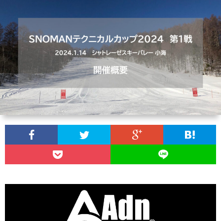
ム
ン
く
お
(料
ト
あ
問
ア
金・
る
い
ク
時
質
合
セ
間)
問
わ
ス
せ