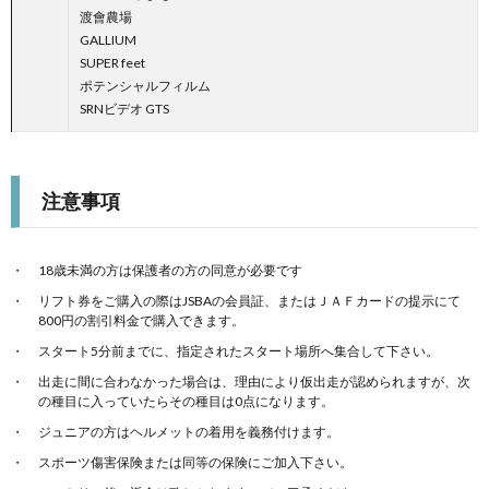
渡會農場
GALLIUM
SUPER feet
ポテンシャルフィルム
SRNビデオ GTS
注意事項
18歳未満の方は保護者の方の同意が必要です
リフト券をご購入の際はJSBAの会員証、またはＪＡＦカードの提示にて
800円の割引料金で購入できます。
スタート5分前までに、指定されたスタート場所へ集合して下さい。
出走に間に合わなかった場合は、理由により仮出走が認められますが、次
の種目に入っていたらその種目は0点になります。
ジュニアの方はヘルメットの着用を義務付けます。
スポーツ傷害保険または同等の保険にご加入下さい。