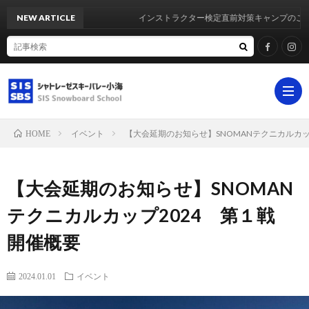
NEW ARTICLE
インストラクター検定直前対策キャンプのご案内
イベント
【大会延期のお知らせ】SNOMANテクニカルカッ
HOME
ホ
【大会延期のお知らせ】SNOMAN
ー
シ
テクニカルカップ2024 第１戦
開催概要
ム
ス
イ
2024.01.01
イベント
テ
ベ
よ