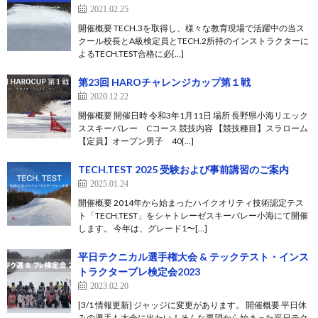
2021.02.25
開催概要 TECH.3を取得し、様々な教育現場で活躍中の当ス
クール校長とA級検定員とTECH.2所持のインストラクターに
よるTECH.TEST合格に必[…]
第23回 HAROチャレンジカップ第１戦
2020.12.22
開催概要 開催日時 令和3年1月11日 場所 長野県小海リエック
ススキーバレー Cコース 競技内容 【競技種目】スラローム
【定員】オープン男子 40[…]
TECH.TEST 2025 受験および事前講習のご案内
2025.01.24
開催概要 2014年から始まったハイクオリティ技術認定テス
ト「TECH.TEST」をシャトレーゼスキーバレー小海にて開催
します。 今年は、グレード1〜[…]
平日テクニカル選手権大会 & テックテスト・インス
トラクタープレ検定会2023
2023.02.20
[3/1 情報更新] ジャッジに変更があります。 開催概要 平日休
みの選手も大会に出たい！そんな要望から始まった平日テク