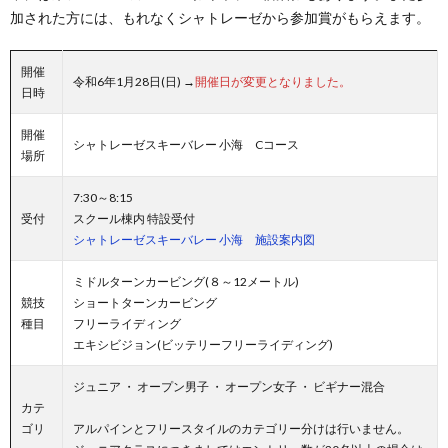
加された方には、もれなくシャトレーゼから参加賞がもらえます。
開催
令和6年1月28日(日) →
開催日が変更となりました。
日時
開催
シャトレーゼスキーバレー 小海 Cコース
場所
7:30～8:15
受付
スクール棟内 特設受付
シャトレーゼスキーバレー 小海 施設案内図
ミドルターンカービング(８～12メートル)
競技
ショートターンカービング
種目
フリーライディング
エキシビジョン(ビッテリーフリーライディング)
ジュニア ・ オープン男子 ・ オープン女子 ・ ビギナー混合
カテ
ゴリ
アルパインとフリースタイルのカテゴリー分けは行いません。