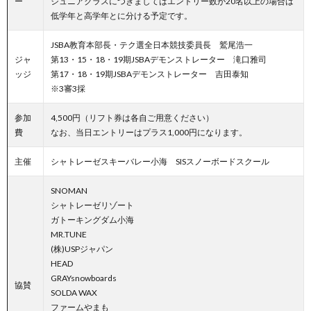
ー
ジュニアクラスにつきましてはエントリー数が20名以上の場合は
低学年と高学年とに分ける予定です。
JSBA教育本部長・テク選全日本競技委員長 鷲尾浩一
ジャ
第13・15・18・19期JSBAデモンストレーター 滝口雅司
ッジ
第17・18・19期JSBAデモンストレーター 吉田泰知
※3審3採
参加
4,500円（リフト券は各自ご用意ください）
費
なお、当日エントリーはプラス1,000円になります。
主催
シャトレーゼスキーバレー小海 SISスノーボードスクール
SNOMAN
シャトレーゼリゾート
ガトーキングダム小海
MR.TUNE
(株)USPジャパン
HEAD
GRAYsnowboards
協賛
SOLDA WAX
ファームやまも