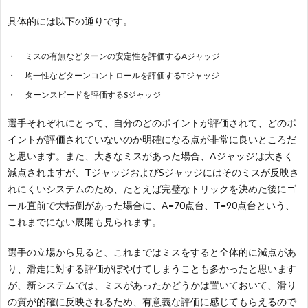
具体的には以下の通りです。
ミスの有無などターンの安定性を評価するAジャッジ
均一性などターンコントロールを評価するTジャッジ
ターンスピードを評価するSジャッジ
選手それぞれにとって、自分のどのポイントが評価されて、どのポ
イントが評価されていないのか明確になる点が非常に良いところだ
と思います。また、大きなミスがあった場合、Aジャッジは大きく
減点されますが、TジャッジおよびSジャッジにはそのミスが反映さ
れにくいシステムのため、たとえば完璧なトリックを決めた後にゴ
ール直前で大転倒があった場合に、A=70点台、T=90点台という、
これまでにない展開も見られます。
選手の立場から見ると、これまではミスをすると全体的に減点があ
り、滑走に対する評価がぼやけてしまうことも多かったと思います
が、新システムでは、ミスがあったかどうかは置いておいて、滑り
の質が的確に反映されるため、有意義な評価に感じてもらえるので