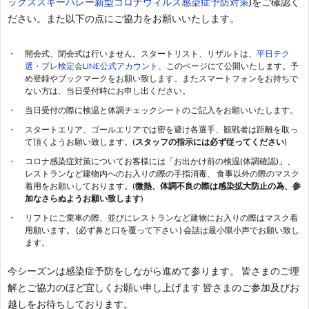
ックススキーバレー新型コロナウィルス感染症予防対策
)をご確認く
ム
ン
く
お
ださい。また以下の点にご協力をお願いいたします。
(料
ト
あ
問
ア
開会式、閉会式は行いません。スタートリスト、リザルトは、
平日テク
選・プレ検定会LINE公式アカウント
、このページにて公開いたします。予
め登録やブックマークをお願い致します。またスマートフォンをお持ちで
金・
る
い
ク
ない方は、当日受付時にお申し出ください。
当日受付の際に検温と体調チェックシートのご記入をお願いいたします。
時
質
合
セ
スタートエリア、ゴールエリアでは密を避け各選手、観戦者は距離を取っ
て頂くようお願い致します。(
スタッフの指示には必ず従ってください
)
間)
問
わ
ス
コロナ感染症対策についてお客様には「お出かけ前の検温(体調確認)」、
レストランなど建物内へのお入りの際の手指消毒、 食事以外の際のマスク
着用をお願いしております。(
微熱、体調不良の際は感染拡大防止の為、参
せ
加なさらぬようお願い致します
)
リフトにご乗車の際、並びにレストランなど建物にお入りの際はマスク着
用願います。 (必ず鼻と口を覆って下さい ) 会話は最小限小声でお願い致し
ます。
今シーズンは感染症予防をしながら進めて参ります。 皆さまのご理
解とご協力のほど宜しくお願い申し上げます 皆さまのご参加及びお
越しをお待ちしております。