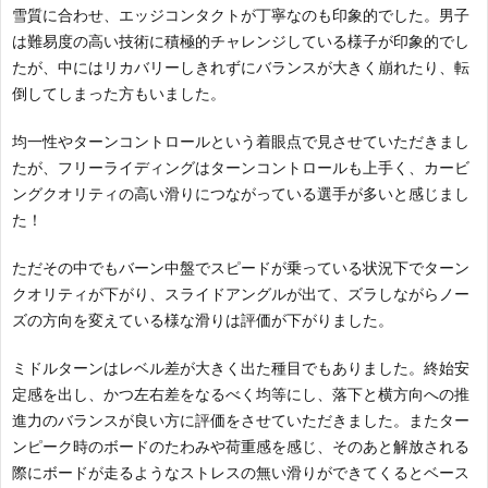
雪質に合わせ、エッジコンタクトが丁寧なのも印象的でした。男子
は難易度の高い技術に積極的チャレンジしている様子が印象的でし
たが、中にはリカバリーしきれずにバランスが大きく崩れたり、転
倒してしまった方もいました。
均一性やターンコントロールという着眼点で見させていただきまし
たが、フリーライディングはターンコントロールも上手く、カービ
ングクオリティの高い滑りにつながっている選手が多いと感じまし
た！
ただその中でもバーン中盤でスピードが乗っている状況下でターン
クオリティが下がり、スライドアングルが出て、ズラしながらノー
ズの方向を変えている様な滑りは評価が下がりました。
ミドルターンはレベル差が大きく出た種目でもありました。終始安
定感を出し、かつ左右差をなるべく均等にし、落下と横方向への推
進力のバランスが良い方に評価をさせていただきました。またター
ンピーク時のボードのたわみや荷重感を感じ、そのあと解放される
際にボードが走るようなストレスの無い滑りができてくるとベース