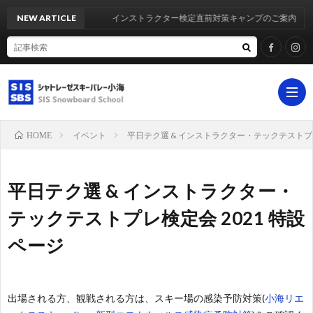
NEW ARTICLE
インストラクター検定直前対策キャンプのご案内
イベント
平日テク選 & インストラクター・テックテストプレ
HOME
ホ
平日テク選 & インストラクター・
ー
シ
テックテストプレ検定会 2021 特設
ページ
ム
ス
イ
テ
ベ
よ
出場される方、観戦される方は、スキー場の感染予防対策(
小海リエ